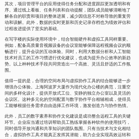
其次，项目管理平台的应用使得任务分配和进度跟踪更加透明和有
序。通过线上看板、任务列表和自动提醒，团队成员能够清晰地了
解各自的职责和项目的整体进展，减少因信息不对称导致的重复劳
动和误解。此外，数据的实时更新和历史记录存档也为绩效评估和
过程改进提供了坚实的基础。
在写字楼的实际使用环境中，结合智能硬件和虚拟工具同样重要。
例如，配备高质量音视频设备的会议室能够保障远程视频会议的顺
畅进行，提升会议的互动体验。同时，利用大数据分析和人工智能
技术对员工的工作习惯进行优化建议，也成为提升办公效率的新趋
势。以上种种技术手段共同营造出一个高效、灵活且舒适的工作氛
围。
值得一提的是，合理的空间布局与虚拟协作工具的结合能够进一步
增强办公体验。上海阿波罗大厦作为现代化办公楼的典范，注重空
间的多样化设计，提供开放式工位、安静的独立办公室以及灵活的
会议区。这种多元化的空间配置与数字协作平台相辅相成，使得员
工能够根据任务需求自由选择工作环境，激发创造力与协作热情。
此外，员工的数字素养和协作文化建设是成功整合远程工具的关键
环节。企业应当通过培训帮助员工熟练掌握各种软件的使用技巧，
同时倡导开放沟通和共享知识的团队氛围。只有当技术与文化相结
合，虚拟协作工具才能真正发挥其潜能，助力企业实现高效运转和